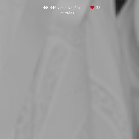
446
visualizações
38
curtidas