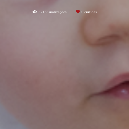
371
visualizações
0
curtidas